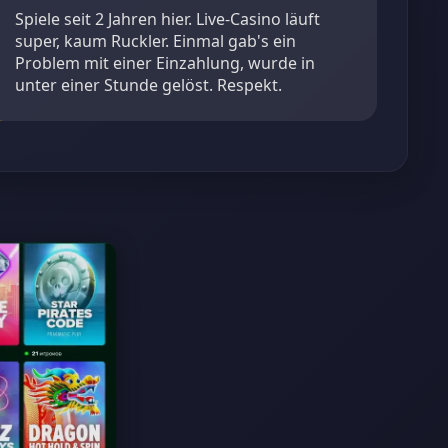
Spiele seit 2 Jahren hier. Live-Casino läuft
super, kaum Ruckler. Einmal gab's ein
Problem mit einer Einzahlung, wurde in
unter einer Stunde gelöst. Respekt.