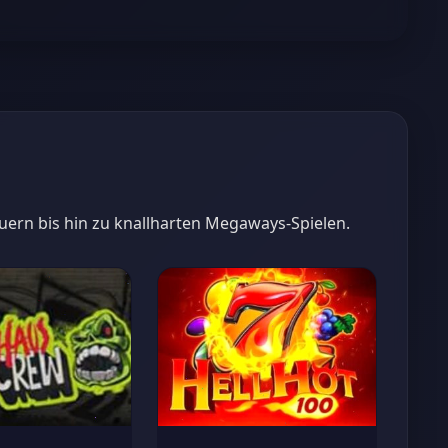
euern bis hin zu knallharten Megaways-Spielen.