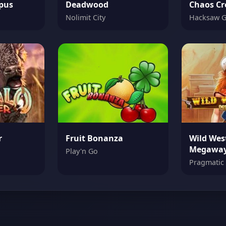
pus
Deadwood
Chaos C
Nolimit City
Hacksaw 
r
Fruit Bonanza
Wild Wes
Megawa
Play'n Go
Pragmatic 