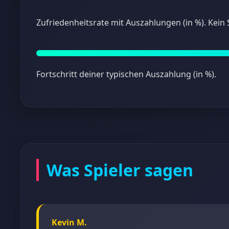
Zufriedenheitsrate mit Auszahlungen (in %). Kein 
Fortschritt deiner typischen Auszahlung (in %).
Was Spieler sagen
Kevin M.