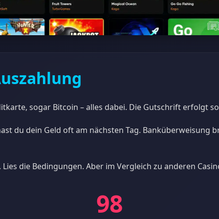
Auszahlung
tkarte, sogar Bitcoin – alles dabei. Die Gutschrift erfolgt so
hast du dein Geld oft am nächsten Tag. Banküberweisung brau
es. Lies die Bedingungen. Aber im Vergleich zu anderen Casinos
98